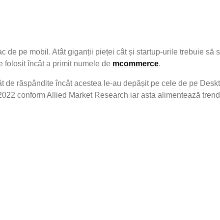
 de pe mobil. Atât giganții pieței cât și startup-urile trebuie să
folosit încât a primit numele de
mcommerce
.
t de răspândite încât acestea le-au depășit pe cele de pe Deskto
2022 conform Allied Market Research iar asta alimentează trendu