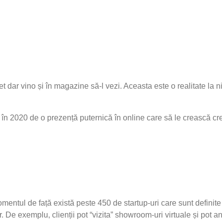
dar vino și în magazine să-l vezi. Aceasta este o realitate la 
 în 2020 de o prezență puternică în online care să le crească cred
entul de față există peste 450 de startup-uri care sunt definite
or. De exemplu, clienții pot “vizita” showroom-uri virtuale și pot