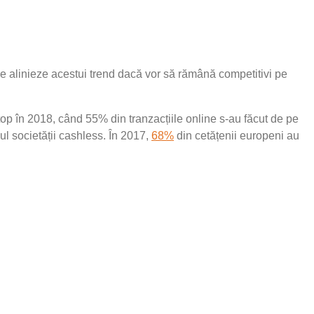
 se alinieze acestui trend dacă vor să rămână competitivi pe
p în 2018, când 55% din tranzacțiile online s-au făcut de pe
l societății cashless. În 2017,
68%
din cetățenii europeni au