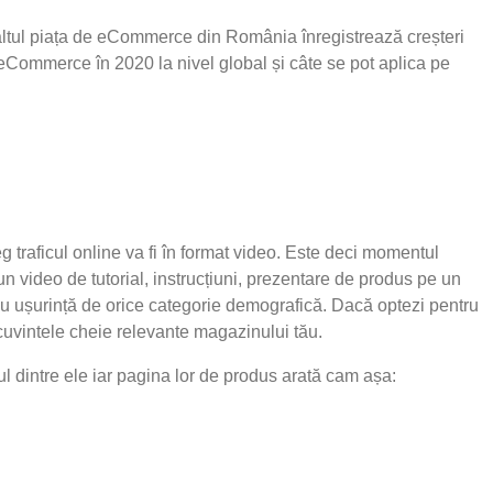
a altul piața de eCommerce din România înregistrează creșteri
Commerce în 2020 la nivel global și câte se pot aplica pe
eg traficul online va fi în format video. Este deci momentul
un video de tutorial, instrucțiuni, prezentare de produs pe un
 cu ușurință de orice categorie demografică. Dacă optezi pentru
 cuvintele cheie relevante magazinului tău.
 dintre ele iar pagina lor de produs arată cam așa: