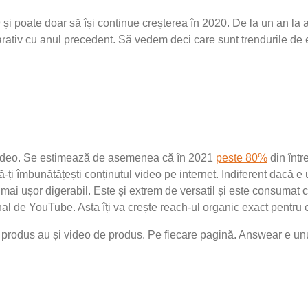
9 și poate doar să își continue creșterea în 2020. De la un an l
ativ cu anul precedent. Să vedem deci care sunt trendurile de e
 video. Se estimează de asemenea că în 2021
peste 80%
din într
-ți îmbunătățești conținutul video pe internet. Indiferent dacă e 
 mai ușor digerabil. Este și extrem de versatil și este consumat
nal de YouTube. Asta îți va crește reach-ul organic exact pentru
rodus au și video de produs. Pe fiecare pagină. Answear e unul