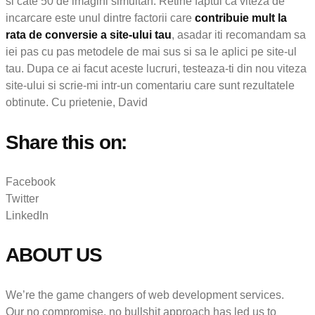
si cate 50 de imagini simultan. Retine faptul ca viteza de
incarcare este unul dintre factorii care
contribuie mult la
rata de conversie a site-ului tau
, asadar iti recomandam sa
iei pas cu pas metodele de mai sus si sa le aplici pe site-ul
tau. Dupa ce ai facut aceste lucruri, testeaza-ti din nou viteza
site-ului si scrie-mi intr-un comentariu care sunt rezultatele
obtinute. Cu prietenie, David
Share this on:
Facebook
Twitter
LinkedIn
ABOUT US
We’re the game changers of web development services.
Our no compromise, no bullshit approach has led us to