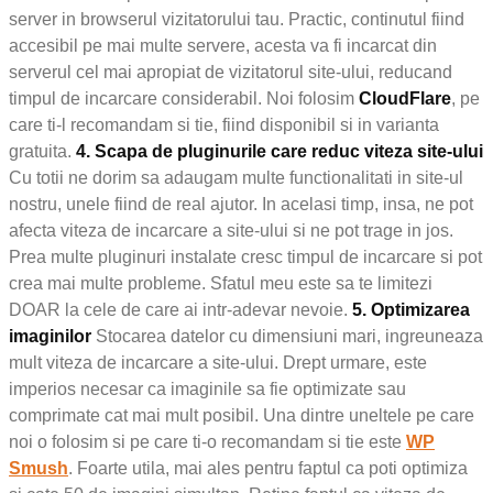
server in browserul vizitatorului tau. Practic, continutul fiind
accesibil pe mai multe servere, acesta va fi incarcat din
serverul cel mai apropiat de vizitatorul site-ului, reducand
timpul de incarcare considerabil. Noi folosim
CloudFlare
, pe
care ti-l recomandam si tie, fiind disponibil si in varianta
gratuita.
4. Scapa de pluginurile care reduc viteza site-ului
Cu totii ne dorim sa adaugam multe functionalitati in site-ul
nostru, unele fiind de real ajutor. In acelasi timp, insa, ne pot
afecta viteza de incarcare a site-ului si ne pot trage in jos.
Prea multe pluginuri instalate cresc timpul de incarcare si pot
crea mai multe probleme. Sfatul meu este sa te limitezi
DOAR la cele de care ai intr-adevar nevoie.
5. Optimizarea
imaginilor
Stocarea datelor cu dimensiuni mari, ingreuneaza
mult viteza de incarcare a site-ului. Drept urmare, este
imperios necesar ca imaginile sa fie optimizate sau
comprimate cat mai mult posibil. Una dintre uneltele pe care
noi o folosim si pe care ti-o recomandam si tie este
WP
Smush
. Foarte utila, mai ales pentru faptul ca poti optimiza