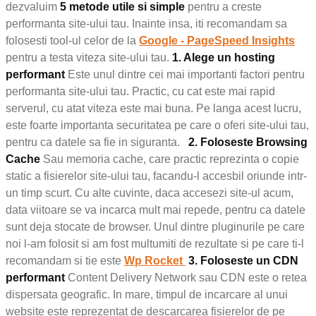
dezvaluim
5 metode utile si simple
pentru a creste
performanta site-ului tau. Inainte insa, iti recomandam sa
folosesti tool-ul celor de la
Google - PageSpeed Insights
pentru a testa viteza site-ului tau.
1. Alege un hosting
performant
Este unul dintre cei mai importanti factori pentru
performanta site-ului tau. Practic, cu cat este mai rapid
serverul, cu atat viteza este mai buna. Pe langa acest lucru,
este foarte importanta securitatea pe care o oferi site-ului tau,
pentru ca datele sa fie in siguranta.
2. Foloseste Browsing
Cache
Sau memoria cache, care practic reprezinta o copie
static a fisierelor site-ului tau, facandu-l accesbil oriunde intr-
un timp scurt. Cu alte cuvinte, daca accesezi site-ul acum,
data viitoare se va incarca mult mai repede, pentru ca datele
sunt deja stocate de browser. Unul dintre pluginurile pe care
noi l-am folosit si am fost multumiti de rezultate si pe care ti-l
recomandam si tie este
Wp Rocket
3. Foloseste un CDN
performant
Content Delivery Network sau CDN este o retea
dispersata geografic. In mare, timpul de incarcare al unui
website este reprezentat de descarcarea fisierelor de pe