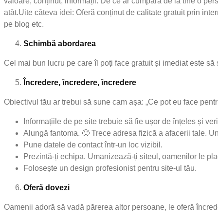
valoare, conținut, informații. De ce ar cumpăra de la tine o pe
atât.Uite câteva idei: Oferă conținut de calitate gratuit prin in
pe blog etc.
Schimbă abordarea
Cel mai bun lucru pe care îl poți face gratuit și imediat este să 
Încredere, încredere, încredere
Obiectivul tău ar trebui să sune cam așa: „Ce pot eu face pentru 
Informațiile de pe site trebuie să fie ușor de înțeles și veri
Alungă fantoma. 🙂 Trece adresa fizică a afacerii tale. U
Pune datele de contact într-un loc vizibil.
Prezintă-ți echipa. Umanizează-ți siteul, oamenilor le pl
Folosește un design profesionist pentru site-ul tău.
Oferă dovezi
Oamenii adoră să vadă părerea altor persoane, le oferă încred