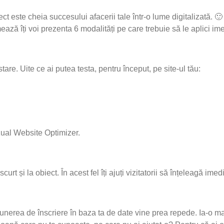
ct este cheia succesului afacerii tale într-o lume digitalizată.
rmează îți voi prezenta 6 modalități pe care trebuie să le aplici im
are. Uite ce ai putea testa, pentru început, pe site-ul tău:
zual Website Optimizer.
t și la obiect. În acest fel îți ajuți vizitatorii să înțeleagă imedia
erea de înscriere în baza ta de date vine prea repede. Ia-o mai