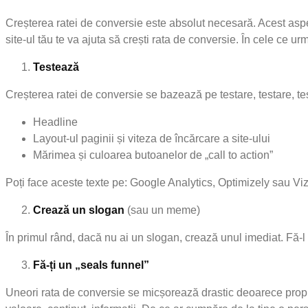
Creșterea ratei de conversie este absolut necesară. Acest aspe
site-ul tău te va ajuta să crești rata de conversie. În cele ce u
Testează
Creșterea ratei de conversie se bazează pe testare, testare, test
Headline
Layout-ul paginii și viteza de încărcare a site-ului
Mărimea și culoarea butoanelor de „call to action”
Poți face aceste texte pe: Google Analytics, Optimizely sau Vi
Crează un slogan
(sau un meme)
În primul rând, dacă nu ai un slogan, crează unul imediat. Fă-l scur
Fă-ți un „seals funnel”
Uneori rata de conversie se micșorează drastic deoarece propun