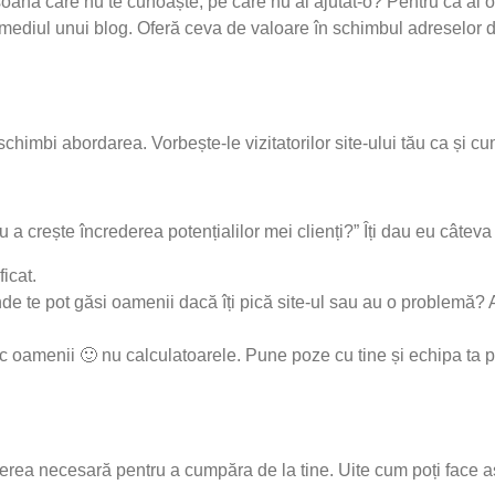
rsoană care nu te cunoaște, pe care nu ai ajutat-o? Pentru că ai 
termediul unui blog. Oferă ceva de valoare în schimbul adreselor d
schimbi abordarea. Vorbește-le vizitatorilor site-ului tău ca și cu
a crește încrederea potențialilor mei clienți?” Îți dau eu câteva 
ficat.
nde te pot găsi oamenii dacă îți pică site-ul sau au o problemă? 
ac oamenii 🙂 nu calculatoarele. Pune poze cu tine și echipa ta 
erea necesară pentru a cumpăra de la tine. Uite cum poți face a