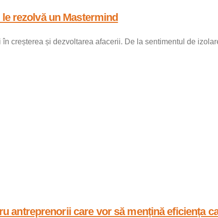
 le rezolvă un Mastermind
n creșterea și dezvoltarea afacerii. De la sentimentul de izolar
antreprenorii care vor să mențină eficiența c