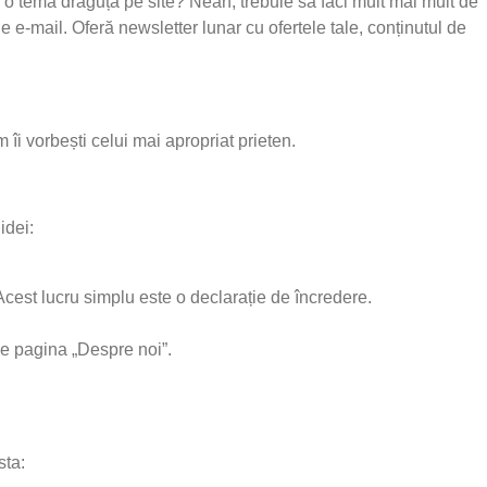
o o temă draguță pe site? Neah, trebuie să faci mult mai mult de
e e-mail. Oferă newsletter lunar cu ofertele tale, conținutul de
m îi vorbești celui mai apropriat prieten.
idei:
Acest lucru simplu este o declarație de încredere.
pe pagina „Despre noi”.
sta: