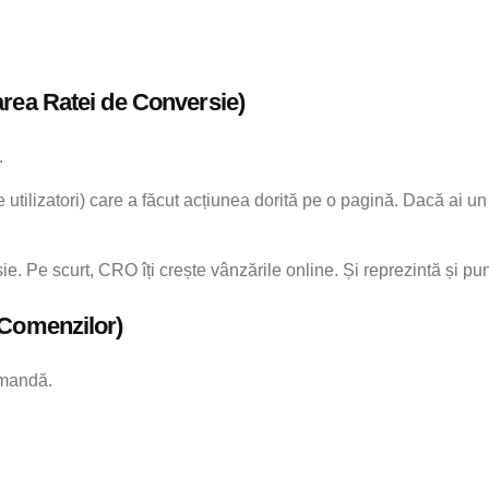
rea Ratei de Conversie)
.
utilizatori) care a făcut acțiunea dorită pe o pagină. Dacă ai u
e. Pe scurt, CRO îți crește vânzările online. Și reprezintă și pu
 Comenzilor)
omandă.