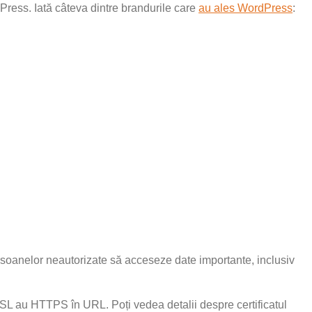
dPress. Iată câteva dintre brandurile care
au ales WordPress
:
persoanelor neautorizate să acceseze date importante, inclusiv
SL au HTTPS în URL. Poți vedea detalii despre certificatul