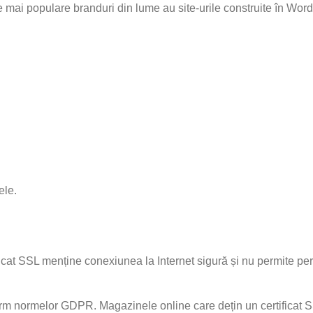
le mai populare branduri din lume au site-urile construite în Wor
ele.
rtificat SSL menține conexiunea la Internet sigură și nu permite 
form normelor GDPR. Magazinele online care dețin un certificat S