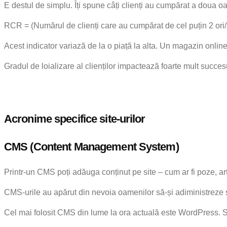
E destul de simplu. Îți spune câți clienți au cumpărat a doua oa
RCR = (Numărul de clienți care au cumpărat de cel puțin 2 ori
Acest indicator variază de la o piață la alta. Un magazin onlin
Gradul de loializare al clienților impactează foarte mult succe
Acronime specifice site-urilor
CMS (Content Management System)
Printr-un CMS poți adăuga conținut pe site – cum ar fi poze, art
CMS-urile au apărut din nevoia oamenilor să-și adiministreze sin
Cel mai folosit CMS din lume la ora actuală este WordPress. S