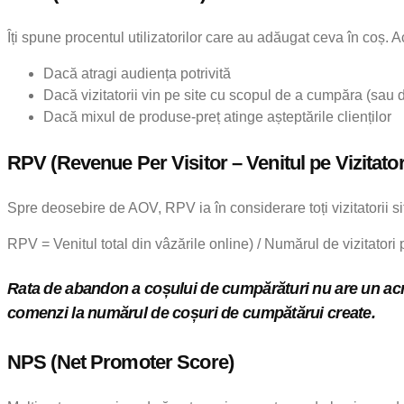
Îți spune procentul utilizatorilor care au adăugat ceva în coș. Ac
Dacă atragi audiența potrivită
Dacă vizitatorii vin pe site cu scopul de a cumpăra (sau 
Dacă mixul de produse-preț atinge așteptările clienților
RPV (Revenue Per Visitor – Venitul pe Vizitator
Spre deosebire de AOV, RPV ia în considerare toți vizitatorii 
RPV = Venitul total din vâzările online) / Numărul de vizitatori 
Rata de abandon a coșului de cumpărături nu are un acro
comenzi la numărul de coșuri de cumpătărui create.
NPS (Net Promoter Score)