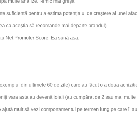
upă multe analize. Nimic mai greșit.
e suficientă pentru a estima potențialul de creștere al unei afac
tatea ca aceștia să recomande mai departe brandul).
sau Net Promoter Score. Ea sună așa:
exemplu, din ultimele 60 de zile) care au făcut o a doua achiziți
eniți vara asta au devenit loiali (au cumpărat de 2 sau mai multe 
e ajută mult să vezi comportamentul pe termen lung pe care îl au c