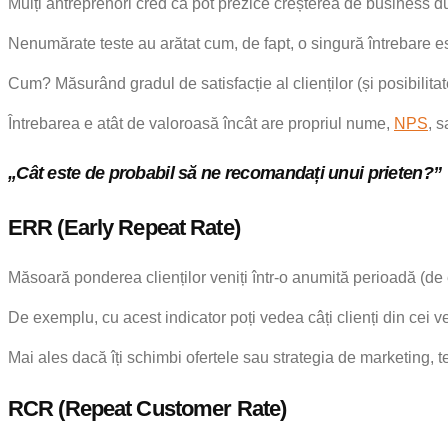
Mulți antreprenori cred că pot prezice creșterea de business d
Nenumărate teste au arătat cum, de fapt, o singură întrebare est
Cum? Măsurând gradul de satisfacție al clienților (și posibili
Întrebarea e atât de valoroasă încât are propriul nume,
NPS
, 
„Cât este de probabil să ne recomandați unui prieten?”
ERR (Early Repeat Rate)
Măsoară ponderea clienților veniți într-o anumită perioadă (de 
De exemplu, cu acest indicator poți vedea câți clienți din cei v
Mai ales dacă îți schimbi ofertele sau strategia de marketing, t
RCR (Repeat Customer Rate)