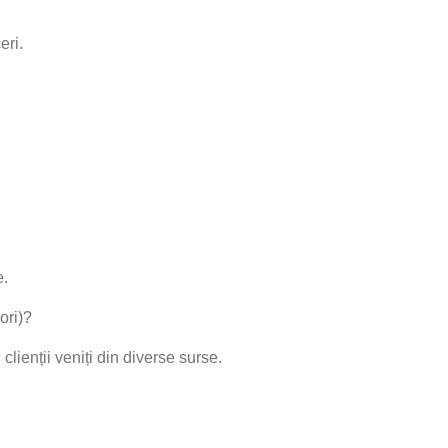
eri.
e.
ori)?
lienții veniți din diverse surse.