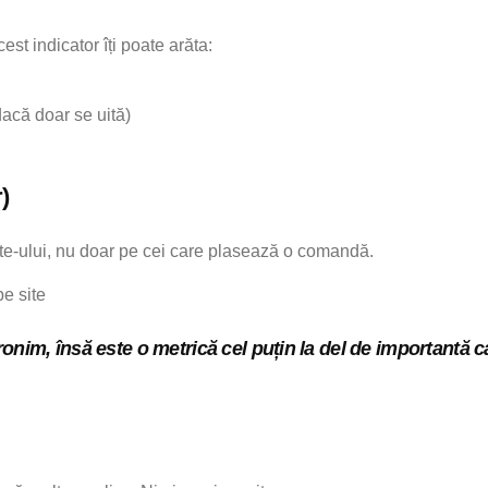
est indicator îți poate arăta:
dacă doar se uită)
)
site-ului, nu doar pe cei care plasează o comandă.
pe site
nim, însă este o metrică cel puțin la del de importantă 