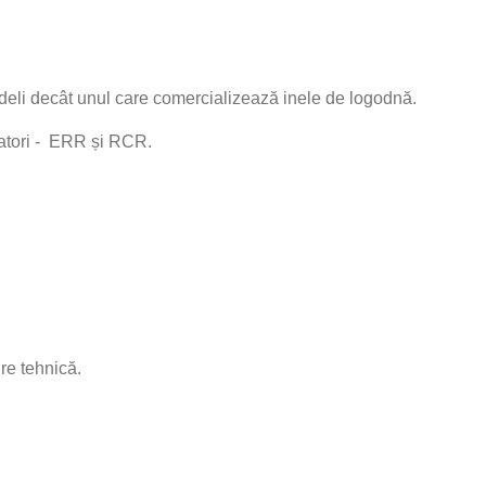
fideli decât unul care comercializează inele de logodnă.
icatori - ERR și RCR.
ire tehnică.