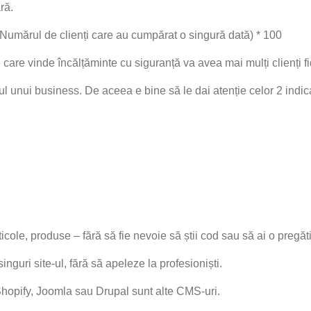
ră.
/Numărul de clienți care au cumpărat o singură dată) * 100
e care vinde încălțăminte cu siguranță va avea mai mulți clienți 
sul unui business. De aceea e bine să le dai atenție celor 2 ind
icole, produse – fără să fie nevoie să știi cod sau să ai o pregăt
guri site-ul, fără să apeleze la profesioniști.
hopify, Joomla sau Drupal sunt alte CMS-uri.