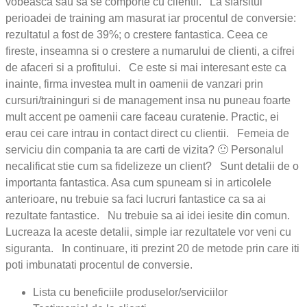
vobeasca sau sa se comporte cu clientii. La sfarsitul
perioadei de training am masurat iar procentul de conversie:
rezultatul a fost de 39%; o crestere fantastica. Ceea ce
fireste, inseamna si o crestere a numarului de clienti, a cifrei
de afaceri si a profitului. Ce este si mai interesant este ca
inainte, firma investea mult in oamenii de vanzari prin
cursuri/traininguri si de management insa nu puneau foarte
mult accent pe oamenii care faceau curatenie. Practic, ei
erau cei care intrau in contact direct cu clientii. Femeia de
serviciu din compania ta are carti de vizita? 🙂 Personalul
necalificat stie cum sa fidelizeze un client? Sunt detalii de o
importanta fantastica. Asa cum spuneam si in articolele
anterioare, nu trebuie sa faci lucruri fantastice ca sa ai
rezultate fantastice. Nu trebuie sa ai idei iesite din comun.
Lucreaza la aceste detalii, simple iar rezultatele vor veni cu
siguranta. In continuare, iti prezint 20 de metode prin care iti
poti imbunatati procentul de conversie.
Lista cu beneficiile produselor/serviciilor