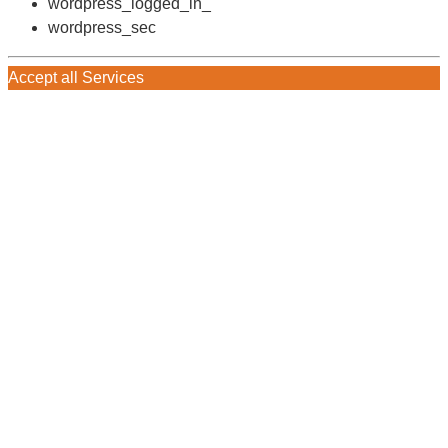
wordpress_logged_in_
wordpress_sec
Accept all Services