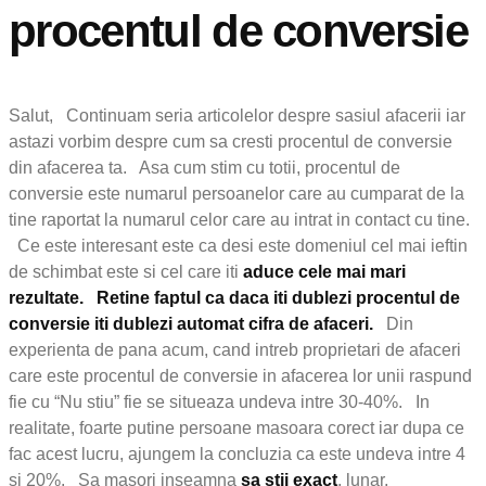
procentul de conversie
Salut, Continuam seria articolelor despre sasiul afacerii iar
astazi vorbim despre cum sa cresti procentul de conversie
din afacerea ta. Asa cum stim cu totii, procentul de
conversie este numarul persoanelor care au cumparat de la
tine raportat la numarul celor care au intrat in contact cu tine.
Ce este interesant este ca desi este domeniul cel mai ieftin
de schimbat este si cel care iti
aduce cele mai mari
rezultate.
Retine faptul ca daca iti dublezi procentul de
conversie iti dublezi automat cifra de afaceri.
Din
experienta de pana acum, cand intreb proprietari de afaceri
care este procentul de conversie in afacerea lor unii raspund
fie cu “Nu stiu” fie se situeaza undeva intre 30-40%. In
realitate, foarte putine persoane masoara corect iar dupa ce
fac acest lucru, ajungem la concluzia ca este undeva intre 4
si 20%. Sa masori inseamna
sa stii exact
, lunar,