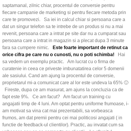
saptamanal, zilnic chiar, procentul de conversie pentru
fiecare campanie de marketing si pentru fiecare metoda prin
care te promovezi. Sa iei in calcul chiar si persoana care a
dat un singur telefon sa te intrebe de un produs si nu a mai
revenit, persoana care a intrat pe site dar nu a cumparat sau
persoana care a intrat in magazin si a plecat dupa 3 minute
fara sa cumpere nimic.
Este foarte important de retinut ca
orice cifra pe care nu o cunosti, nu o poti schimba!
Hai
sa vedem un exemplu practic. Am lucrat cu o firma de
curatenie in ceea ce priveste imbunatatirea celor 5 domenii
ale sasiului. Cand am ajung la procentul de conversie,
proprietarul mi-a comunicat care al lor este undeva la 65% 🙂
Fireste, dupa ce am masurat, am ajuns la concluzia ca de
fapt este 9%. Ce am facut? Am facut un training cu
angajatii timp de 4 luni. Am optat pentru uniforme frumoase, i-
am motivat sa vina cat mai prezentabili, sa vorbeasca
frumos, am dat premii pentru cei mai politicosi angajati ( in
functie de feedback-ul clientilor). Practic, au invatat cum sa