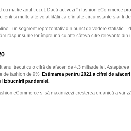
nd cu martie anul trecut. Dacă activezi în fashion eCommerce pr
enți și multe alte volatilității care în alte circumstanțe s-ar fi 
line - un segment reprezentativ din punct de vedere statistic – d
ntăm răspunsurile lor împreună cu alte câteva cifre relevante din i
20
ul trecut cu o cifră de afaceri de 4,3 miliarde lei. Așteptarea
ale de fashion de 9%.
Estimarea pentru 2021 a cifrei de aface
ul izbucnirii pandemiei.
ashion eCommerce și să maximizezi creșterea organică a vânzăr