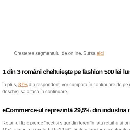
Cresterea segmentului de online. Sursa
aici
1 din 3 români cheltuiește pe fashion 500 lei lu
În plus,
87%
din respondenți vor cumpăra în continuare de pe inter
deschiși să o facă în continuare.
eCommerce-ul reprezintă 29,5% din industria 
Retail-ul fizic pierde încet și sigur din teren în fața retail
19%, aceasta a explodat la 29,5%. Este o creștere accelerate d