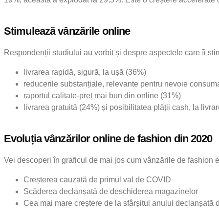
Stimulează vânzările online
Respondenții studiului au vorbit și despre aspectele care îi s
livrarea rapidă, sigură, la ușă (36%)
reducerile substanțiale, relevante pentru nevoie consuma
raportul calitate-preț mai bun din online (31%)
livrarea gratuită (24%) și posibilitatea plății cash, la livr
Evoluția vânzărilor online de fashion din 2020
Vei descoperi în graficul de mai jos cum vânzările de fashion
Creșterea cauzată de primul val de COVID
Scăderea declanșată de deschiderea magazinelor
Cea mai mare creștere de la sfârșitul anului declanșată de