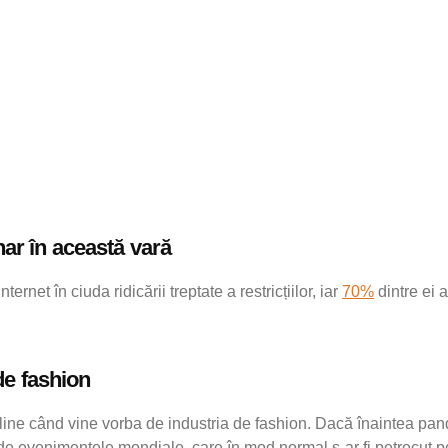
nar în această vară
net în ciuda ridicării treptate a restricțiilor, iar
70%
dintre ei 
de fashion
-ului online când vine vorba de industria de fashion. Dacă înaint
e evenimentele mondiale, care în mod normal s-ar fi petrecut pe