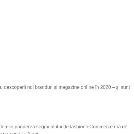
au descoperit noi branduri și magazine online în 2020 – și sunt
ea pandemiei ponderea segmentului de fashion eCommerce era de
 parcursul a 2 ani.