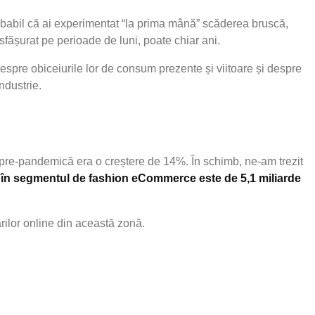
obabil că ai experimentat “la prima mână” scăderea bruscă,
desfășurat pe perioade de luni, poate chiar ani.
espre obiceiurile lor de consum prezente și viitoare și despre
ndustrie.
 pre-pandemică era o creștere de 14%. În schimb, ne-am trezit
ri în segmentul de fashion eCommerce este de 5,1 miliarde
ilor online din această zonă.