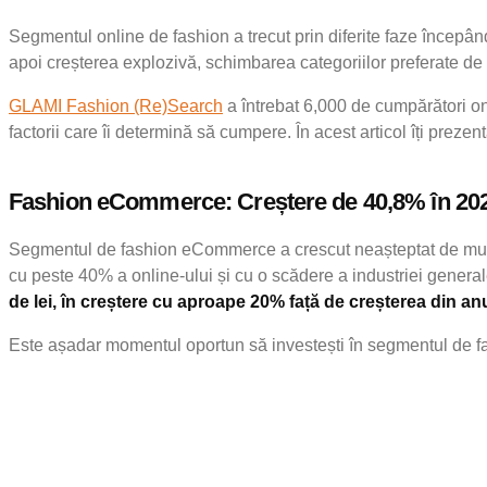
Segmentul online de fashion a trecut prin diferite faze începâ
apoi creșterea explozivă, schimbarea categoriilor preferate de cli
GLAMI Fashion (Re)Search
a întrebat 6,000 de cumpărători on
factorii care îi determină să cumpere. În acest articol îți preze
Fashion eCommerce: Creștere de 40,8% în 20
Segmentul de fashion eCommerce a crescut neașteptat de mult an
cu peste 40% a online-ului și cu o scădere a industriei gener
de lei, în creștere cu aproape 20% față de creșterea din an
Este așadar momentul oportun să investești în segmentul de f