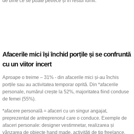
de bine ce se poate petrece și în restul lumii.
Afacerile mici își închid porțile și se confruntă
cu un viitor incert
Aproape o treime – 31% - din afacerile mici și-au închis
porțile sau au activitatea temporar oprită. Din *afacerile
personale, numărul crește la 52%, majoritatea fiind conduse
de femei (55%).
*afacere personală = afaceri cu un singur angajat,
preprezentat de antreprenorul care o conduce. Exemple de
afaceri personale: designer vestimnetar, realizarea și
vânzarea de obiecte hand made, activități de tip freelance,