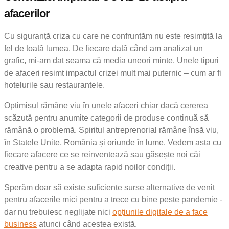
afacerilor
Cu siguranță criza cu care ne confruntăm nu este resimțită la
fel de toată lumea. De fiecare dată când am analizat un
grafic, mi-am dat seama că media uneori minte. Unele tipuri
de afaceri resimt impactul crizei mult mai puternic – cum ar fi
hotelurile sau restaurantele.
Optimisul rămâne viu în unele afaceri chiar dacă cererea
scăzută pentru anumite categorii de produse continuă să
rămână o problemă. Spiritul antreprenorial rămâne însă viu,
în Statele Unite, România și oriunde în lume. Vedem asta cu
fiecare afacere ce se reinventează sau găsește noi căi
creative pentru a se adapta rapid noilor condiții.
Sperăm doar să existe suficiente surse alternative de venit
pentru afacerile mici pentru a trece cu bine peste pandemie -
dar nu trebuiesc neglijate nici
opțiunile digitale de a face
business
atunci când acestea există.