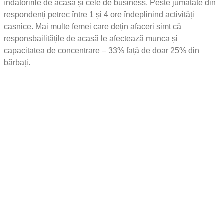
îndatoririle de acasă și cele de business. Peste jumătate din
respondenți petrec între 1 și 4 ore îndeplinind activități
casnice. Mai multe femei care dețin afaceri simt că
responsbailitățile de acasă le afectează munca și
capacitatea de concentrare – 33% față de doar 25% din
bărbați.