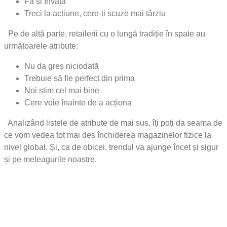
Fă și învață
Treci la acțiune, cere-ți scuze mai târziu
Pe de altă parte, retailerii cu o lungă tradiție în spate au
următoarele atribute:
Nu da greș niciodată
Trebuie să fie perfect din prima
Noi știm cel mai bine
Cere voie înainte de a acționa
Analizând listele de atribute de mai sus, îți poți da seama de
ce vom vedea tot mai des închiderea magazinelor fizice la
nivel global. Și, ca de obicei, trendul va ajunge încet și sigur
și pe meleagurile noastre.