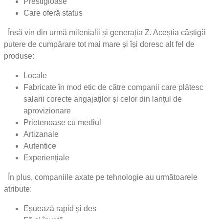
Prestigioase
Care oferă status
Însă vin din urmă milenialii și generația Z. Aceștia câștigă
putere de cumpărare tot mai mare și își doresc alt fel de
produse:
Locale
Fabricate în mod etic de către companii care plătesc
salarii corecte angajaților și celor din lanțul de
aprovizionare
Prietenoase cu mediul
Artizanale
Autentice
Experiențiale
În plus, companiile axate pe tehnologie au următoarele
atribute:
Eșuează rapid și des