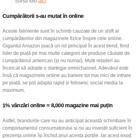
Sursă foto
aici
.
Cumpărătorii s-au mutat în online
Aceste falimente sunt în schimb cauzate de un shift al
cumpărătorilor din magazinele fizice înspre cele online.
Gigantul Amazon joacă un rol principal în acest trend, fiind
lider de piață pe mai multe categorii de produse căutate de
cumpărătorul american (și nu numai). Mulți retaileri au
încercat să adopte o startegie omnichannel. Adevărul este
însă că magazinele online au bariere tot mai mici de intrare
pe piață, se pot adapta rapid și folosesc social media la
maximum.
1% vânzări online = 8,000 magazine mai puțin
Astfel, brandurile care nu au anticipat această schimbare în
comportamentul consumatorului și nu au investit suficient în
prezența online își închid anul acesta porțile. Iar acest exod