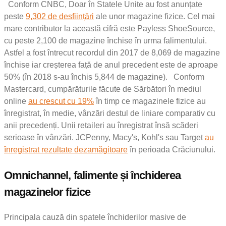
Conform CNBC, Doar în Statele Unite au fost anunțate
peste
9,302 de desființări
ale unor magazine fizice. Cel mai
mare contributor la această cifră este Payless ShoeSource,
cu peste 2,100 de magazine închise în urma falimentului.
Astfel a fost întrecut recordul din 2017 de 8,069 de magazine
închise iar creșterea față de anul precedent este de aproape
50% (în 2018 s-au închis 5,844 de magazine). Conform
Mastercard, cumpărăturile făcute de Sărbători în mediul
online
au crescut cu 19%
în timp ce magazinele fizice au
înregistrat, în medie, vânzări destul de liniare comparativ cu
anii precedenți. Unii retaileri au înregistrat însă scăderi
serioase în vânzări. JCPenny, Macy's, Kohl's sau Target
au
înregistrat rezultate dezamăgitoare
în perioada Crăciunului.
Omnichannel, falimente și închiderea
magazinelor fizice
Principala cauză din spatele închiderilor masive de