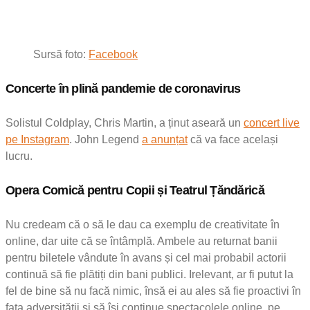
Sursă foto:
Facebook
Concerte în plină pandemie de coronavirus
Solistul Coldplay, Chris Martin, a ținut aseară un
concert live
pe Instagram
. John Legend
a anunțat
că va face același
lucru.
Opera Comică pentru Copii și Teatrul Țăndărică
Nu credeam că o să le dau ca exemplu de creativitate în
online, dar uite că se întâmplă. Ambele au returnat banii
pentru biletele vândute în avans și cel mai probabil actorii
continuă să fie plătiți din bani publici. Irelevant, ar fi putut la
fel de bine să nu facă nimic, însă ei au ales să fie proactivi în
fața adversității și să își continue spectacolele online, pe