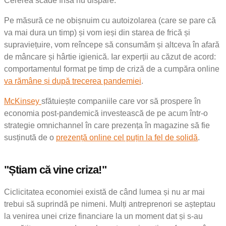
Cererea scade însă nu dispare.
Pe măsură ce ne obișnuim cu autoizolarea (care se pare că
va mai dura un timp) și vom ieși din starea de frică și
supraviețuire, vom reîncepe să consumăm și altceva în afară
de mâncare și hârtie igienică. Iar experții au căzut de acord:
comportamentul format pe timp de criză de a cumpăra online
va rămâne și după trecerea pandemiei
.
McKinsey
sfătuiește companiile care vor să prospere în
economia post-pandemică investească de pe acum într-o
strategie omnichannel în care prezența în magazine să fie
susținută de o
prezență online cel puțin la fel de solidă
.
"Știam că vine criza!"
Ciclicitatea economiei există de când lumea și nu ar mai
trebui să suprindă pe nimeni. Mulți antreprenori se așteptau
la venirea unei crize financiare la un moment dat și s-au