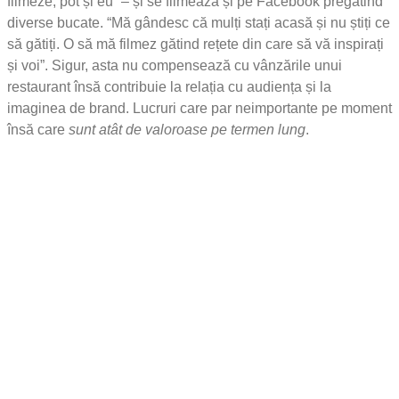
filmeze, pot și eu” – și se filmează și pe Facebook pregătind
diverse bucate. “Mă gândesc că mulți stați acasă și nu știți ce
să gătiți. O să mă filmez gătind rețete din care să vă inspirați
și voi”. Sigur, asta nu compensează cu vânzările unui
restaurant însă contribuie la relația cu audiența și la
imaginea de brand. Lucruri care par neimportante pe moment
însă care
sunt atât de valoroase pe termen lung
.