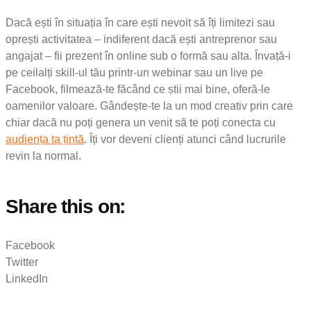
Dacă ești în situația în care ești nevoit să îți limitezi sau
oprești activitatea – indiferent dacă ești antreprenor sau
angajat – fii prezent în online sub o formă sau alta. Învață-i
pe ceilalți skill-ul tău printr-un webinar sau un live pe
Facebook, filmează-te făcând ce știi mai bine, oferă-le
oamenilor valoare. Gândește-te la un mod creativ prin care
chiar dacă nu poți genera un venit să te poți conecta cu
audiența ta țintă
. Îți vor deveni clienți atunci când lucrurile
revin la normal.
Share this on:
Facebook
Twitter
LinkedIn