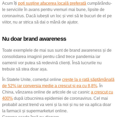
Acum îți
poți susține afacerea locală preferată
cumpărându-
le serviciile în avans pentru vremuri mai bune, lipsite de
coronavirus. Dacă iubești un loc și vrei să te bucuri de el pe
viitor, nu ar strica să dai o mână de ajutor.
Nu doar brand awareness
Toate exemplele de mai sus sunt de brand awareness și de
consolidarea imaginii pentru când trece pandemia iar
oamenii vor putea să redevină clienți. Însă lucrurile nu
trebuie să stea doar așa.
În Statele Unite, comerțul online
crește la o rată săptămânală
de 52% iar conversia medie a crescut și ea cu 8,8%
. În
China, vânzarea online de articole de uz casnic
a crescut cu
400%
după izbucnirea epidemiei de coronavirus. Cel mai
probabil acest trend va veni și la noi și nu se va aplica doar
la farmacii și supermarketuri online.