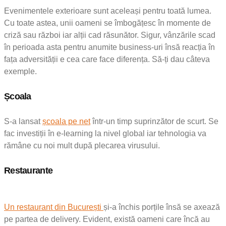
Evenimentele exterioare sunt aceleași pentru toată lumea.
Cu toate astea, unii oameni se îmbogățesc în momente de
criză sau război iar alții cad răsunător. Sigur, vânzările scad
în perioada asta pentru anumite business-uri însă reacția în
fața adversității e cea care face diferența. Să-ți dau câteva
exemple.
Școala
S-a lansat
școala pe net
într-un timp suprinzător de scurt. Se
fac investiții în e-learning la nivel global iar tehnologia va
rămâne cu noi mult după plecarea virusului.
Restaurante
Un restaurant din București
și-a închis porțile însă se axează
pe partea de delivery. Evident, există oameni care încă au