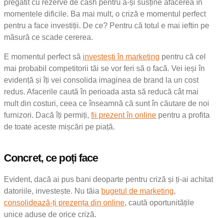
pregătit cu rezerve de cash pentru a-și susține afacerea în
momentele dificile. Ba mai mult, o criză e momentul perfect
pentru a face investiții. De ce? Pentru că totul e mai ieftin pe
măsură ce scade cererea.
E momentul perfect să
investești în marketing
pentru că cel
mai probabil competitorii tăi se vor feri să o facă. Vei ieși în
evidență și îți vei consolida imaginea de brand la un cost
redus. Afacerile caută în perioada asta să reducă cât mai
mult din costuri, ceea ce înseamnă că sunt în căutare de noi
furnizori. Dacă îți permiți,
fii prezent în online
pentru a profita
de toate aceste mișcări pe piață.
Concret, ce poți face
Evident, dacă ai pus bani deoparte pentru criză și ți-ai achitat
datoriile, investește. Nu tăia
bugetul de marketing
,
consolidează-ți prezența din online
, caută oportunitățile
unice aduse de orice criză.