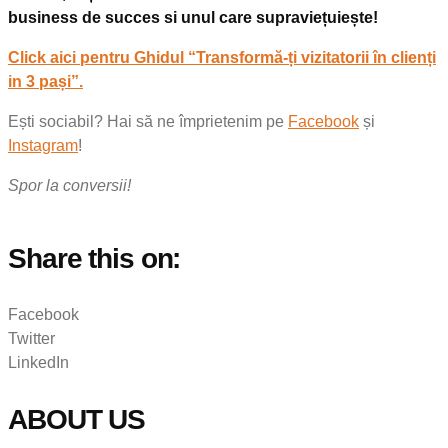
business de succes si unul care supraviețuiește!
Click aici pentru Ghidul “Transformă-ți vizitatorii în clienți
in 3 pași”.
Ești sociabil? Hai să ne împrietenim pe
Facebook
și
Instagram
!
Spor la conversii!
Share this on:
Facebook
Twitter
LinkedIn
ABOUT US