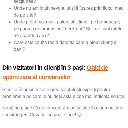
secțiunea?
Unde nu am intuit nevoia lui și îl fustrez prin fluxul meu
de pe site?
Unde pierd mai mulți potențiali clienți: pe homepage,
pe pagina de produs, în check-out? Și care sunt ratele
de abandon aici?
Care este cauza reală datorită căreia pierd clienți și
bani?
Din vizitatori în clienți în 3 pași:
Ghid de
optimizare al conversiilor
Știm că în business e e greu să plătești experți pentru
problemele pe care le ai, deși asta e cea mai indicată soluție.
Nouă ne place să ne concentrăm pe soluție în ciuda oricăror
constrângeri. Ceva tot se poate face! 😊