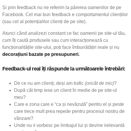
Și prin feedback nu ne referim la părerea oamenilor de pe
Facebook. Cel mai bun feedback e comportamentul clienților
(sau cel al potențialilor clienți de pe site).
Atunci când analizezi constant ce fac oamenii pe site-ul tău,
cum îți caută produsele sau cum interacționează cu
funcționalitățile site-ului, poți face îmbunătățiri reale și nu
decorațiuni bazate pe presupuneri.
Feedback-ul real îți răspunde la următoarele întrebări:
De ce nu am clienți, deși am trafic
(oricât de mic)
?
După cât timp iese un client în medie de pe site-ul
meu?
Care e zona care e “ca și nevăzută” pentru el și peste
care trece mult prea repede pentru procesul nostru de
vânzare?
Unde nu ii vorbesc pe limbajul lui și devine irelevantă