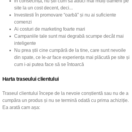
În consecință, nu știi cum să aduci mai mulți oameni pe
site la un cost decent, deci...
Investesti în promovare “oarbă” și nu ai suficiente
comenzi
Ai costuri de marketing foarte mari
Campaniile tale sunt mai degrabă scumpe decât mai
inteligente
Nu prea știi cine cumpără de la tine, care sunt nevoile
din spate, ce le-ar face experiența mai plăcută pe site și
cum i-ai putea face să se întoarcă
Harta traseului clientului
Traseul clientului începe de la nevoie conștientă sau nu de a
cumpăra un produs și nu se termină odată cu prima achiziție.
Ea arată cam așa: