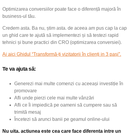
Optimizarea conversiilor poate face o diferență majoră în
business-ul tău.
Credem asta. Ba nu, știm asta. de aceea am pus cap la cap
un ghid care te ajută să implementezi și să testezi rapid
tehnici și bune practici din CRO (optimizarea conversiei).
Ai aici Ghidul “Transformă-ți vizitatorii în clienți in 3 pași”.
Te va ajuta să:
Generezi mai multe comenzi cu aceeași investiție în
promovare
Afli unde pierzi cele mai multe vânzări
Afli ce îi impiedică pe oameni să cumpere sau să
trimită mesaj
Încetezi să arunci banii pe geamul online-ului
Nu uita, acțiunea este cea care face diferenta intre un