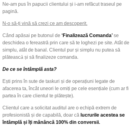
Ne-am pus în papucii clientului și i-am refăcut traseul pe
pagină.
N-o să-ți vină să crezi ce am descoperit.
Când apăsai pe butonul de
‘Finalizează Comanda’
se
deschidea o fereastră prin care să te loghezi pe site. Atât de
simplu, atât de banal. Clientul pur și simplu nu putea să
plătească și să finalizeze comanda.
De ce se întâmplă asta?
Ești prins în sute de taskuri și de operațiuni legate de
afacerea ta, încât uneori le omiți pe cele esențiale (cum ar fi
partea în care clientul te plătește).
Clientul care a solicitat auditul are o echipă extrem de
profesionistă și de capabilă, doar că
lucrurile acestea se
întâmplă și îți mănâncă 100% din conversii.