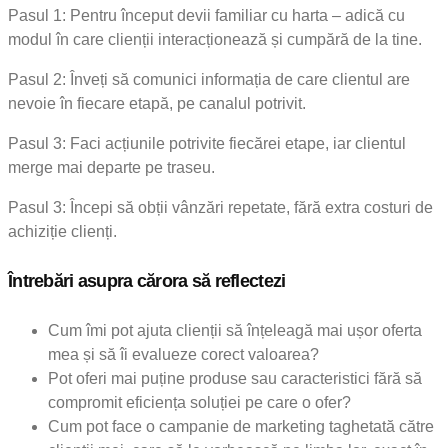
Pasul 1: Pentru început devii familiar cu harta – adică cu
modul în care clienții interacționează și cumpără de la tine.
Pasul 2: Înveți să comunici informația de care clientul are
nevoie în fiecare etapă, pe canalul potrivit.
Pasul 3: Faci acțiunile potrivite fiecărei etape, iar clientul
merge mai departe pe traseu.
Pasul 3: Începi să obții vânzări repetate, fără extra costuri de
achiziție clienți.
Întrebări asupra cărora să reflectezi
Cum îmi pot ajuta clienții să înțeleagă mai ușor oferta
mea și să îi evalueze corect valoarea?
Pot oferi mai puține produse sau caracteristici fără să
compromit eficiența soluției pe care o ofer?
Cum pot face o campanie de marketing taghetată către