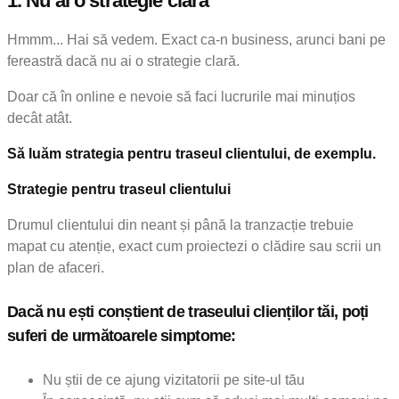
1.
Nu ai o strategie clară
Hmmm... Hai să vedem. Exact ca-n business, arunci bani pe
fereastră dacă nu ai o strategie clară.
Doar că în online e nevoie să faci lucrurile mai minuțios
decât atât.
Să luăm strategia pentru traseul clientului, de exemplu.
Strategie pentru traseul clientului
Drumul clientului din neant și până la tranzacție trebuie
mapat cu atenție, exact cum proiectezi o clădire sau scrii un
plan de afaceri.
Dacă nu ești conștient de traseului clienților tăi, poți
suferi de următoarele simptome:
Nu știi de ce ajung vizitatorii pe site-ul tău