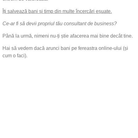
Îți salvează bani și timp din multe încercări eșuate.
Ce-ar fi să devii propriul tău consultant de business?
Până la urmă, nimeni nu-ți știe afacerea mai bine decât tine.
Hai să vedem dacă arunci bani pe fereastra online-ului (și
cum o faci).